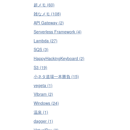
超メモ (60)
雑なメモ (108)
API Gateway (2)
Serverless Framework (4)
Lambda (27)
SQS (3)
HappyHackingKeyboard (2)
S3 (19)
小ネタ道場一本勝負 (15)
vegeta (1)
Vibram (2)
Windows (24)
温泉 (1)
dagger (1)
VirtualBox (2)