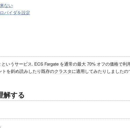
来ない
ロバイダを設定
 Spot というサービス. ECS Fargate を通常の最大 70% オフの価格で
メントを斜め読みしたり既存の
クラスタ
に適用してみたりしましたの
と理解する
.