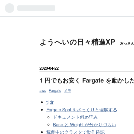
ようへいの日々精進XP
おっさ
2020
-
04
-
22
1 円でもお安く Fargate を動かし
aws
Fargate
メモ
tl;dr
Fargate Spot をざっくりと理解する
ドキュメント斜め読み
Base と Weight が分かりづらい
稼働中のクラスタで動作確認