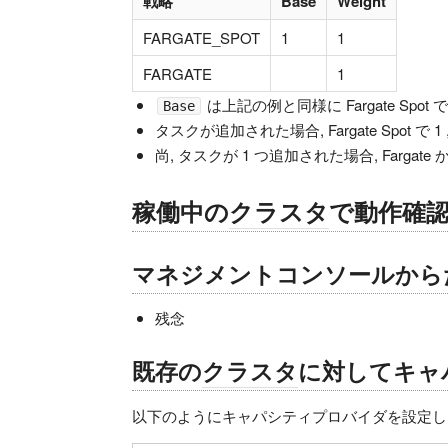
戦略
Base
Weight
FARGATE_SPOT
1
1
FARGATE
1
は上記の例と同様に Fargate Spot で
Base
タスクが追加された場合, Fargate Spot で 
尚, タスクが 1 つ追加された場合, Farg
稼働中の
クラスタ
で動作確
マネジメントコンソールから
残念
既存の
クラスタ
に対してキャ
以下のようにキャパシティプロバイダを設定し