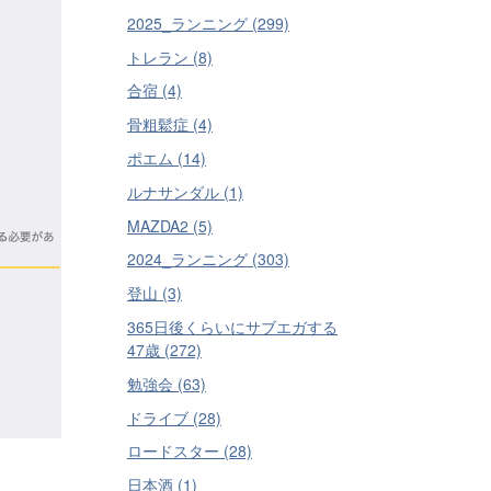
2025_ランニング (299)
トレラン (8)
合宿 (4)
骨粗鬆症 (4)
ポエム (14)
ルナサンダル (1)
MAZDA2 (5)
2024_ランニング (303)
登山 (3)
365日後くらいにサブエガする
47歳 (272)
勉強会 (63)
ドライブ (28)
ロードスター (28)
日本酒 (1)