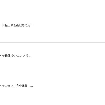
ー 背振山系全山縦走の応…
ー 午後休 ランニング ラ…
グ ランオフ。完全休養。…