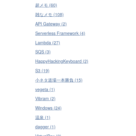
超メモ (60)
雑なメモ (108)
API Gateway (2)
Serverless Framework (4)
Lambda (27)
SQS (3)
HappyHackingKeyboard (2)
S3 (19)
小ネタ道場一本勝負 (15)
vegeta (1)
Vibram (2)
Windows (24)
温泉 (1)
dagger (1)
VirtualBox (2)