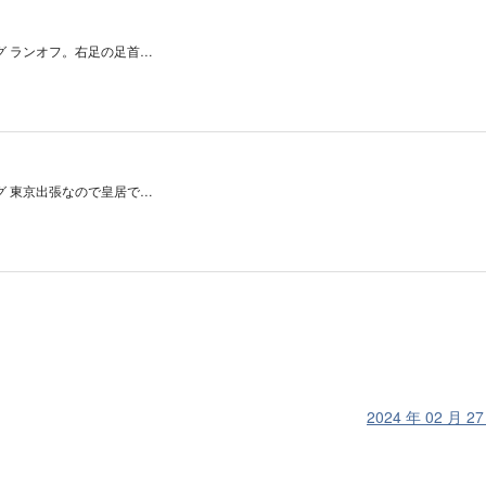
グ ランオフ。右足の足首…
グ 東京出張なので皇居で…
2024 年 02 月 2